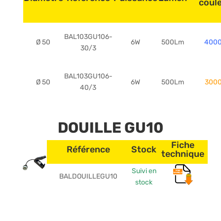
coul
BAL103GU106-
Ø 50
6W
500Lm
400
30/3
BAL103GU106-
Ø 50
6W
500Lm
300
40/3
DOUILLE GU10
Fiche
Référence
Stock
technique
Suivi en
BALDOUILLEGU10
stock