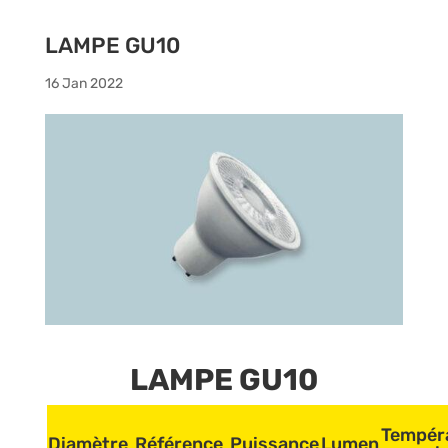
LAMPE GU10
16 Jan 2022
LAMPE GU10
Tempér
Diamètre
Référence
Puissance
Lumen